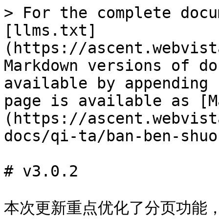
> For the complete docu
[llms.txt]
(https://ascent.webvist
Markdown versions of do
available by appending 
page is available as [M
(https://ascent.webvist
docs/qi-ta/ban-ben-shuo
# v3.0.2

本次更新重点优化了分页功能