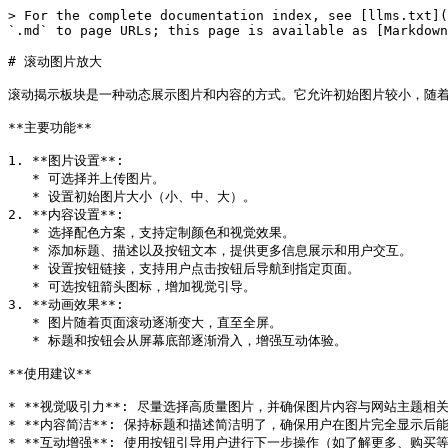
> For the complete documentation index, see [llms.txt](
`.md` to page URLs; this page is available as [Markdown
# 滚动图片放大

滚动揭示板块是一种动态展示图片和内容的方式。它允许初始图片较小，随着
**主要功能**

1. **图片设置**:

   * 可选择并上传图片。

   * 设置初始图片大小（小、中、大）。

2. **内容设置**:

   * 选择配色方案，支持定制颜色和视觉效果。

   * 添加标题、描述以及按钮文本，提供更多信息展示和用户交互。

   * 设置按钮链接，支持用户点击按钮后导航到指定页面。

   * 可选按钮箭头图标，增加视觉引导。

3. **动画效果**:

   * 图片随着页面滚动逐渐变大，直至全屏。

   * 标题和按钮会从屏幕底部逐渐滑入，增强互动体验。

**使用建议**

* **视觉吸引力**: 尽量选择高质量图片，并确保图片内容与网站主题相关
* **内容简洁**: 保持标题和描述简洁明了，确保用户在图片完全显示后能
* **互动增强**: 使用按钮引导用户进行下一步操作（如了解更多、购买