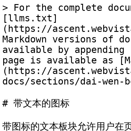
> For the complete docu
[llms.txt]
(https://ascent.webvist
Markdown versions of do
available by appending 
page is available as [M
(https://ascent.webvist
docs/sections/dai-wen-b
# 带文本的图标

带图标的文本板块允许用户在