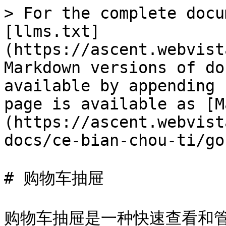
> For the complete docu
[llms.txt]
(https://ascent.webvist
Markdown versions of do
available by appending 
page is available as [M
(https://ascent.webvist
docs/ce-bian-chou-ti/go
# 购物车抽屉

购物车抽屉是一种快速查看和