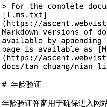
> For the complete docu
[llms.txt]
(https://ascent.webvist
Markdown versions of do
available by appending 
page is available as [M
(https://ascent.webvist
docs/tan-chuang/nian-li
# 年龄验证

年龄验证弹窗用于确保进入网