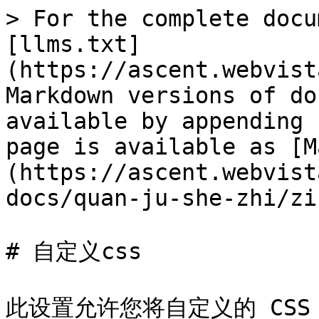
> For the complete docu
[llms.txt]
(https://ascent.webvist
Markdown versions of do
available by appending 
page is available as [M
(https://ascent.webvist
docs/quan-ju-she-zhi/zi
# 自定义css

此设置允许您将自定义的 CS