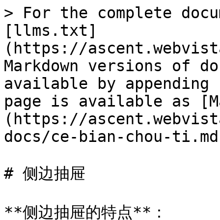
> For the complete docu
[llms.txt]
(https://ascent.webvist
Markdown versions of do
available by appending 
page is available as [M
(https://ascent.webvist
docs/ce-bian-chou-ti.md)
# 侧边抽屉

**侧边抽屉的特点**：
