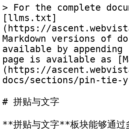
> For the complete docu
[llms.txt]
(https://ascent.webvist
Markdown versions of do
available by appending 
page is available as [M
(https://ascent.webvist
docs/sections/pin-tie-y
# 拼贴与文字

**拼贴与文字**板块能够通