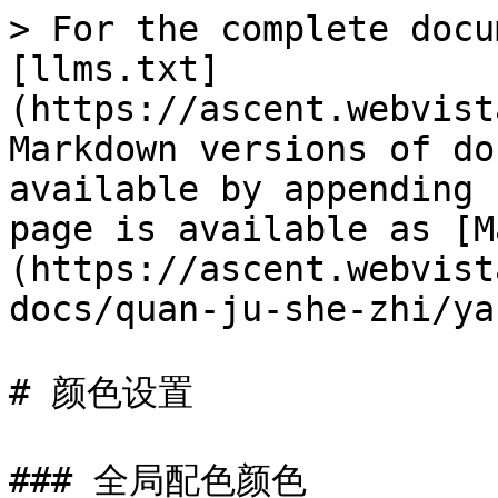
> For the complete docu
[llms.txt]
(https://ascent.webvist
Markdown versions of do
available by appending 
page is available as [M
(https://ascent.webvist
docs/quan-ju-she-zhi/ya
# 颜色设置

### 全局配色颜色
