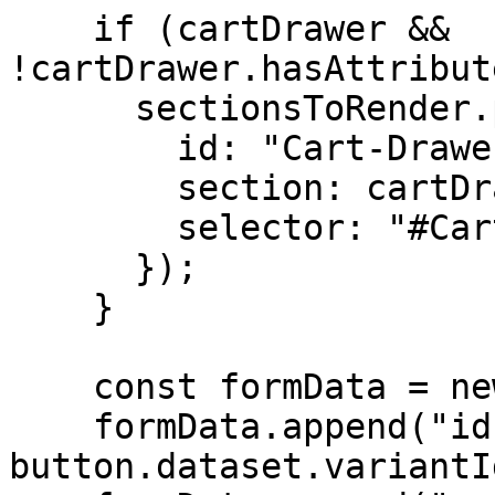
    if (cartDrawer && 
!cartDrawer.hasAttribut
      sectionsToRender.push({

        id: "Cart-Drawer",

        section: cartDrawer.dataset.section,

        selector: "#Cart-Drawer-Details"

      });

    }

    const formData = new FormData();

    formData.append("id", 
button.dataset.variantId