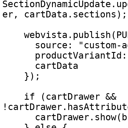
SectionDynamicUpdate.up
er, cartData.sections);

    webvista.publish(PUB_SUB_EVENTS.cartUpdate, {

      source: "custom-add-to-cart",

      productVariantId: formData.get("id"),

      cartData

    });

    if (cartDrawer && 
!cartDrawer.hasAttribut
      cartDrawer.show(button);

    } else {
