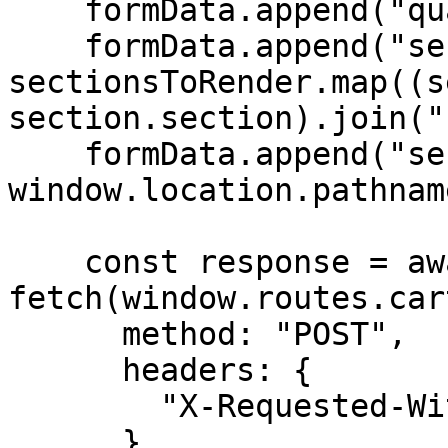
    formData.append("quantity", "1");

    formData.append("sections", 
sectionsToRender.map((s
section.section).join("
    formData.append("sections_url", 
window.location.pathname
    const response = await 
fetch(window.routes.car
      method: "POST",

      headers: {

        "X-Requested-With": "XMLHttpRequest"

      },
