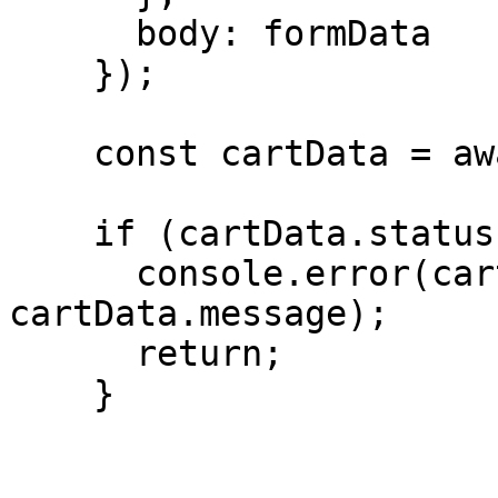
      body: formData

    });

    const cartData = await response.json();

    if (cartData.status) {

      console.error(cartData.description || 
cartData.message);

      return;

    }
