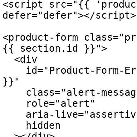
<script src="{{ 'produc
defer="defer"></script>

<product-form class="pr
{{ section.id }}">

  <div

    id="Product-Form-Error-Message-{{ section.id 
}}"

    class="alert-message alert-error mb-2"

    role="alert"

    aria-live="assertive"

    hidden

  ></div>
