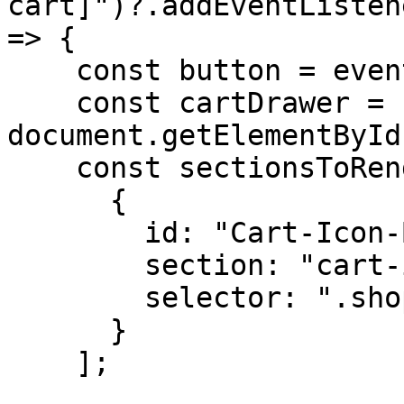
cart]")?.addEventListen
=> {

    const button = event.currentTarget;

    const cartDrawer = 
document.getElementById
    const sectionsToRender = [

      {

        id: "Cart-Icon-Bubble",

        section: "cart-icon-bubble",

        selector: ".shopify-section"

      }

    ];
