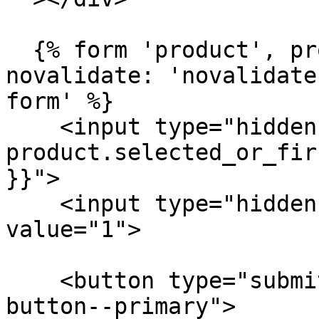
  {% form 'product', product, class: 'form', 
novalidate: 'novalidate
form' %}

    <input type="hidden" name="id" value="{{ 
product.selected_or_fir
}}">

    <input type="hidden" name="quantity" 
value="1">

    <button type="submit" name="add" class="button 
button--primary">
