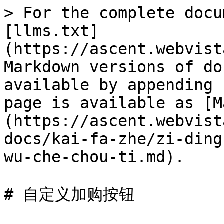
> For the complete docu
[llms.txt]
(https://ascent.webvist
Markdown versions of do
available by appending 
page is available as [M
(https://ascent.webvist
docs/kai-fa-zhe/zi-ding
wu-che-chou-ti.md).

# 自定义加购按钮
